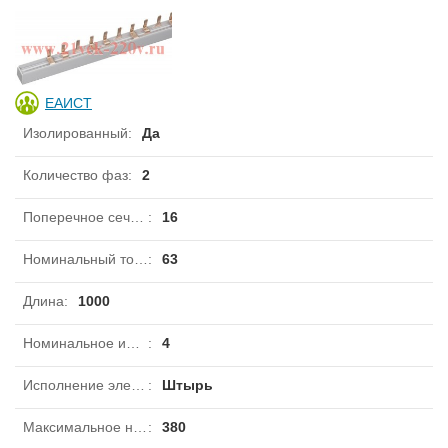
ЕАИСТ
Изолированный
:
Да
Количество фаз
:
2
Поперечное сечение
:
16
Номинальный ток длительной нагрузки Iu
:
63
Длина
:
1000
Номинальное импульсное напряжение
:
4
Исполнение электрического соединения
:
Штырь
Максимальное номинальное рабочее напряжение Ue
:
380