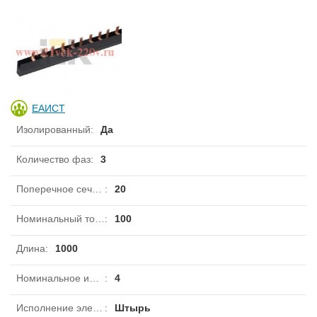
ЕАИСТ
Изолированный
:
Да
Количество фаз
:
3
Поперечное сечение
:
20
Номинальный ток длительной нагрузки Iu
:
100
Длина
:
1000
Номинальное импульсное напряжение
:
4
Исполнение электрического соединения
:
Штырь