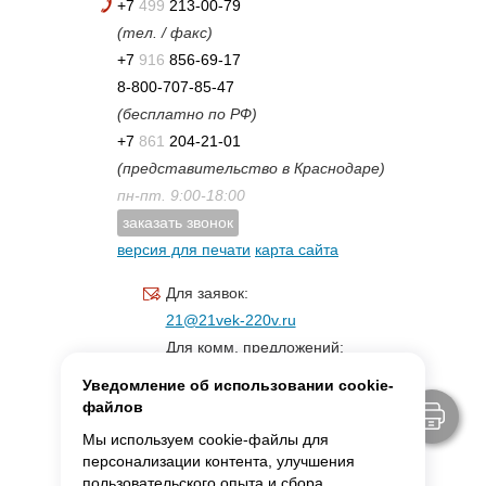
+7
499
213-00-79
(тел. / факс)
+7
916
856-69-17
8-800-707-85-47
(бесплатно по РФ)
+7
861
204-21-01
(представительство в Краснодаре)
пн-пт. 9:00-18:00
заказать звонок
версия для печати
карта сайта
Для заявок:
21@21vek-220v.ru
Для комм. предложений:
inf.21@yandex.ru
Уведомление об использовании cookie-
Для светотехники:
файлов
svet.21vek@mail.ru
Мы используем cookie-файлы для
персонализации контента, улучшения
пользовательского опыта и сбора