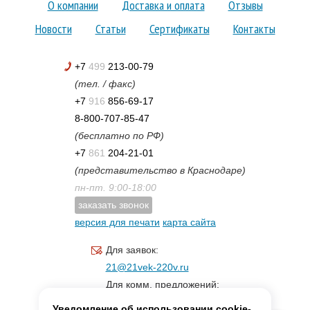
О компании
Доставка и оплата
Отзывы
Новости
Статьи
Сертификаты
Контакты
+7
499
213-00-79
(тел. / факс)
+7
916
856-69-17
8-800-707-85-47
(бесплатно по РФ)
+7
861
204-21-01
(представительство в Краснодаре)
пн-пт. 9:00-18:00
заказать звонок
версия для печати
карта сайта
Для заявок:
21@21vek-220v.ru
Для комм. предложений:
inf.21@yandex.ru
Уведомление об использовании cookie-