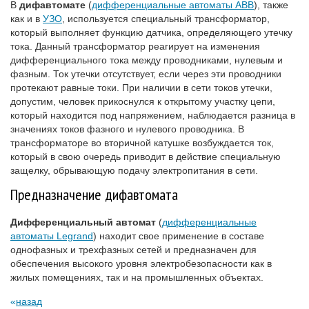
В
дифавтомате
(
дифференциальные автоматы ABB
), также
как и в
УЗО
, используется специальный трансформатор,
который выполняет функцию датчика, определяющего утечку
тока. Данный трансформатор реагирует на изменения
дифференциального тока между проводниками, нулевым и
фазным. Ток утечки отсутствует, если через эти проводники
протекают равные токи. При наличии в сети токов утечки,
допустим, человек прикоснулся к открытому участку цепи,
который находится под напряжением, наблюдается разница в
значениях токов фазного и нулевого проводника. В
трансформаторе во вторичной катушке возбуждается ток,
который в свою очередь приводит в действие специальную
защелку, обрывающую подачу электропитания в сети.
Предназначение дифавтомата
Дифференциальный автомат
(
дифференциальные
автоматы Legrand
) находит свое применение в составе
однофазных и трехфазных сетей и предназначен для
обеспечения высокого уровня электробезопасности как в
жилых помещениях, так и на промышленных объектах.
назад