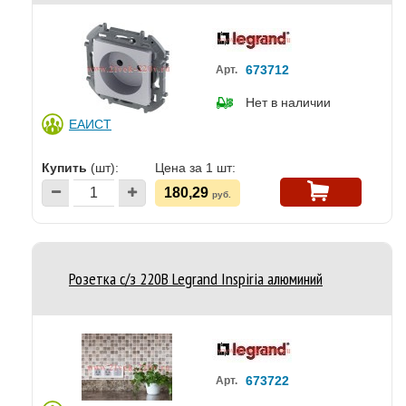
673712
Арт.
Нет в наличии
ЕАИСТ
Купить
(шт):
Цена за 1 шт:
180,29
руб.
Розетка с/з 220В Legrand Inspiria алюминий
673722
Арт.