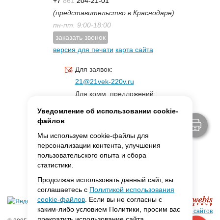
+7
861
204-21-01
(представительство в Краснодаре)
пн-пт. 9:00-18:00
заказать звонок
версия для печати
карта сайта
Для заявок:
21@21vek-220v.ru
Для комм. предложений:
inf.21@yandex.ru
Уведомление об использовании cookie-
Для светотехники:
файлов
svet.21vek@mail.ru
Мы используем cookie-файлы для
персонализации контента, улучшения
пользовательского опыта и сбора
MAX:
ссылка для связи
статистики.
Продолжая использовать данный сайт, вы
соглашаетесь с
Политикой использования
cookie-файлов
. Если вы не согласны с
каким-либо условием Политики, просим вас
Создание сайтов
прекратить использование сайта.