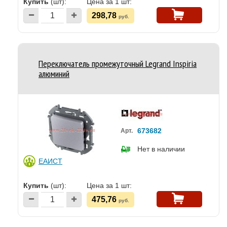
Купить
(шт):
Цена за 1 шт:
298,78
руб.
Переключатель промежуточный Legrand Inspiria
алюминий
673682
Арт.
Нет в наличии
ЕАИСТ
Купить
(шт):
Цена за 1 шт:
475,76
руб.