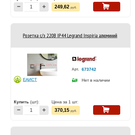
249,62
руб.
Розетка с/з 220В IP44 Legrand Inspiria алюминий
673742
Арт.
ЕАИСТ
Нет в наличии
Купить
(шт):
Цена за 1 шт:
370,15
руб.