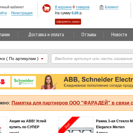
ичный кабинет
В корзине
0
товаров
Блокнот
ойти
Регистрация
На сумму
0,00
р.
оформить заказ
пании
Доставка и оплата
Отзывы
Новости
иск
( По артикулам )
жно:
Памятка для партнеров ООО "ФАРАДЕЙ" в связи с
Хит продаж!
Соединитель 2,5мм2
Автомат ABB
оранжевый Legrand
MS116-4.0 50 
Capvis
регулируемо