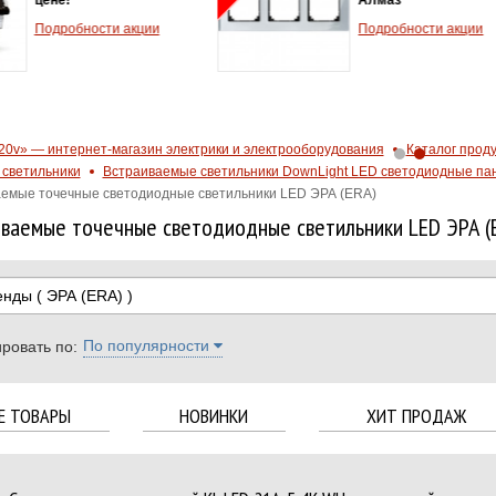
тепловой защ
Подробности акции
2.5A - 4.0А
Хит продаж!
Подробности 
20v» — интернет-магазин электрики и электрооборудования
Каталог прод
светильники
Встраиваемые светильники DownLight LED светодиодные па
емые точечные светодиодные светильники LED ЭРА (ERA)
ваемые точечные светодиодные светильники LED ЭРА (
енды
( ЭРА (ERA) )
По популярности
ровать по:
Е ТОВАРЫ
НОВИНКИ
ХИТ ПРОДАЖ