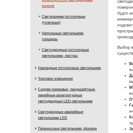
DownLight LED светодиодные
светоди
панели
поверхн
будто и
Светильники потолочные
коммерч
(точечные)
подсвет
простра
Напольные светильники,
громозд
торшеры
Выбор в
Светодиодные потолочные
сущест
светильники, люстры
В
Накладные потолочные светильники
а
Д
Торговое освещение
м
М
Садово-парковые, ландшафтные,
к
линейные-архитектурные
О
светодиодные LED светильники
Г
и
Светодиодные аварийные
К
светильники LED
т
Э
Переносные светильники, фонари