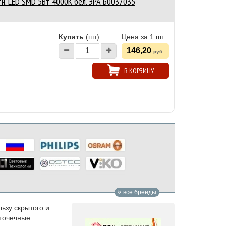
н. LED SMD 5Вт 4000К бел. ЭРА Б0037035
Купить
(шт):
Цена за 1 шт:
146,20
руб.
В КОРЗИНУ
все бренды
ьзу скрытого и
 точечные