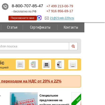
8-800-707-85-47
+7
499
213-00-79
+7
916
856-69-17
- бесплатно по РФ
Перезвоните мне
21@21vek-220v.ru
Статьи
Сертификаты
Контакты
 переходом на НДС от 20% к 22%
Суперакция!
 (АББ)
кА с
й