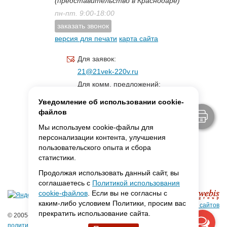
(представительство в Краснодаре)
пн-пт. 9:00-18:00
заказать звонок
версия для печати
карта сайта
Для заявок:
21@21vek-220v.ru
Для комм. предложений:
inf.21@yandex.ru
Уведомление об использовании cookie-
Для светотехники:
файлов
svet.21vek@mail.ru
Мы используем cookie-файлы для
персонализации контента, улучшения
пользовательского опыта и сбора
MAX:
ссылка для связи
статистики.
Продолжая использовать данный сайт, вы
соглашаетесь с
Политикой использования
cookie-файлов
. Если вы не согласны с
каким-либо условием Политики, просим вас
Создание сайтов
прекратить использование сайта.
© 2005-2026 ООО «Фарадей»
политика конфиденциальности