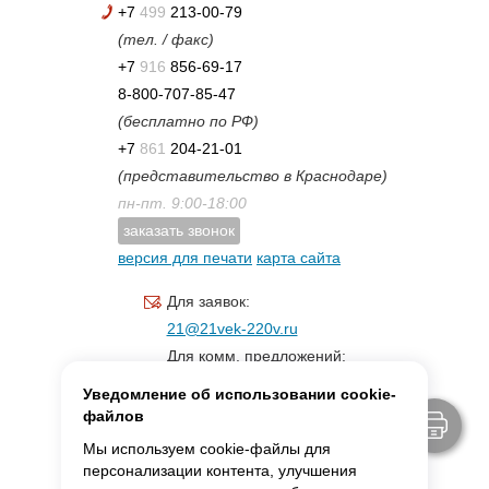
+7
499
213-00-79
(тел. / факс)
+7
916
856-69-17
8-800-707-85-47
(бесплатно по РФ)
+7
861
204-21-01
(представительство в Краснодаре)
пн-пт. 9:00-18:00
заказать звонок
версия для печати
карта сайта
Для заявок:
21@21vek-220v.ru
Для комм. предложений:
inf.21@yandex.ru
Уведомление об использовании cookie-
Для светотехники:
файлов
svet.21vek@mail.ru
Мы используем cookie-файлы для
персонализации контента, улучшения