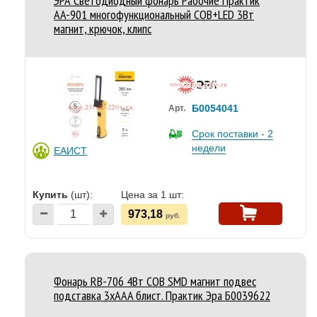
ЭРА Светодиодный фонарь Рабочие Практик
AA-901 многофункциональный СОВ+LED 3Вт
магнит, крючок, клипс
Б0054041
Арт.
Срок поставки - 2
недели
ЕАИСТ
Купить
(шт):
Цена за 1 шт:
973,18
руб.
Фонарь RB-706 4Вт COB SMD магнит подвес
подставка 3хAAA блист. Практик Эра Б0039622