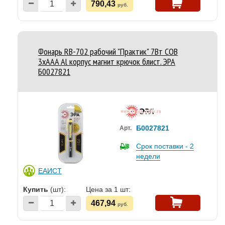
790,43
руб.
Фонарь RB-702 рабочий "Практик" 7Вт COB
3xAAA Al корпус магнит крючок блист. ЭРА
Б0027821
Б0027821
Арт.
Срок поставки - 2
недели
ЕАИСТ
Купить
(шт):
Цена за 1 шт:
467,94
руб.