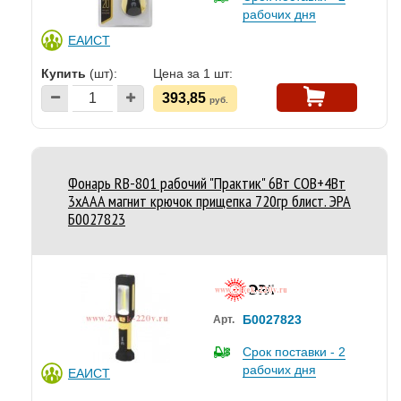
рабочих дня
ЕАИСТ
Купить
(шт):
Цена за 1 шт:
393,85
руб.
Фонарь RB-801 рабочий "Практик" 6Вт COB+4Вт
3хAAA магнит крючок прищепка 720гр блист. ЭРА
Б0027823
Б0027823
Арт.
Срок поставки - 2
рабочих дня
ЕАИСТ