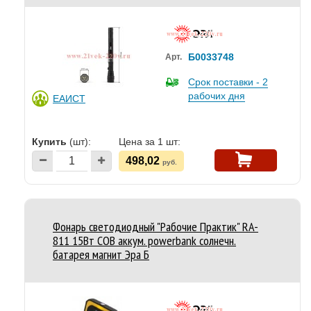
Б0033748
Арт.
Срок поставки - 2
рабочих дня
ЕАИСТ
Купить
(шт):
Цена за 1 шт:
498,02
руб.
Фонарь светодиодный "Рабочие Практик" RA-
811 15Вт COB аккум. powerbank солнечн.
батарея магнит Эра Б