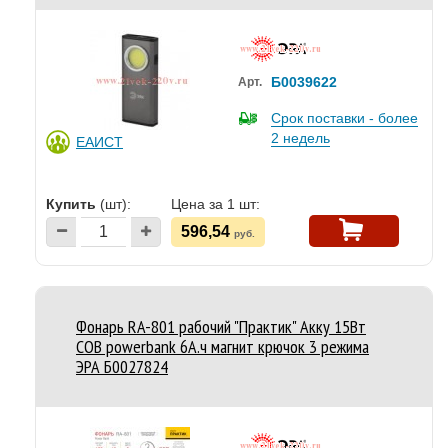
Б0039622
Арт.
Срок поставки - более
2 недель
ЕАИСТ
Купить
(шт):
Цена за 1 шт:
596,54
руб.
Фонарь RA-801 рабочий "Практик" Акку 15Вт
COB powerbank 6А.ч магнит крючок 3 режима
ЭРА Б0027824