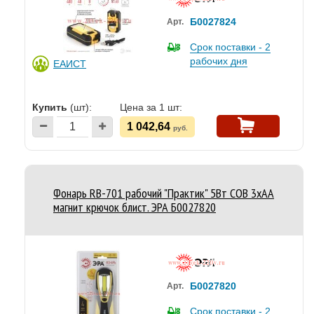
Б0027824
Арт.
Срок поставки - 2
рабочих дня
ЕАИСТ
Купить
(шт):
Цена за 1 шт:
1 042,64
руб.
Фонарь RB-701 рабочий "Практик" 5Вт COB 3хAA
магнит крючок блист. ЭРА Б0027820
Б0027820
Арт.
Срок поставки - 2