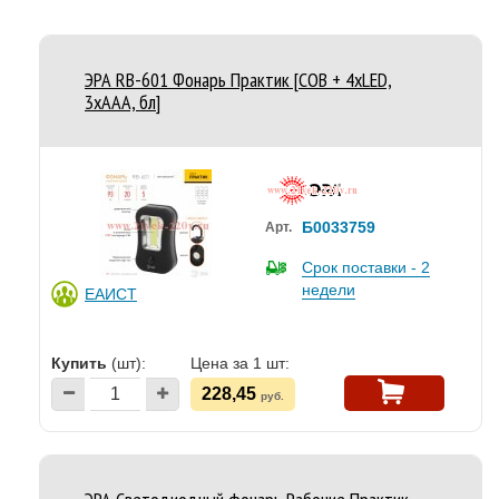
ЭРА RB-601 Фонарь Практик [COB + 4xLED,
3xAAA, бл]
Б0033759
Арт.
Срок поставки - 2
недели
ЕАИСТ
Купить
(шт):
Цена за 1 шт:
228,45
руб.