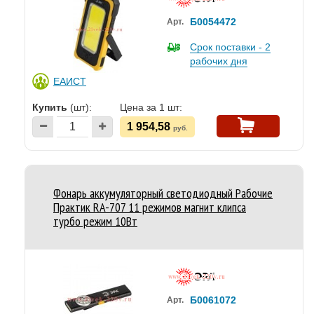
Б0054472
Арт.
Срок поставки - 2
рабочих дня
ЕАИСТ
Купить
(шт):
Цена за 1 шт:
1 954,58
руб.
Фонарь аккумуляторный светодиодный Рабочие
Практик RA-707 11 режимов магнит клипса
турбо режим 10Вт
Б0061072
Арт.