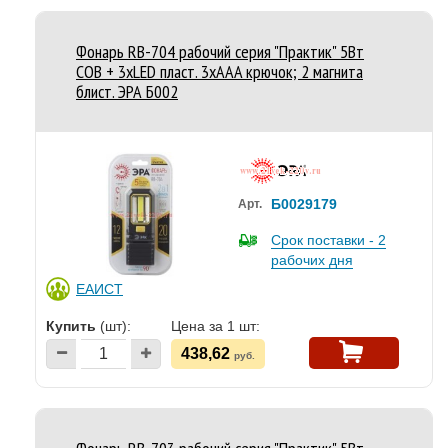
Фонарь RB-704 рабочий серия "Практик" 5Вт
COB + 3хLED пласт. 3хAAA крючок; 2 магнита
блист. ЭРА Б002
Б0029179
Арт.
Срок поставки - 2
рабочих дня
ЕАИСТ
Купить
(шт):
Цена за 1 шт:
438,62
руб.