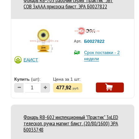
Фонарь RB-703 рабочий серия "Практик" 5Вт
COB 3хAAA присоска блист. ЭРА Б0027822
Б0027822
Арт.
Срок поставки - 2
недели
ЕАИСТ
Купить
(шт):
Цена за 1 шт:
477,92
руб.
Фонарь RB-602 инспекционный "Практик" 3хLED
телескоп. ручка магнит блист. (20/80/1600) ЭРА
Б0033748