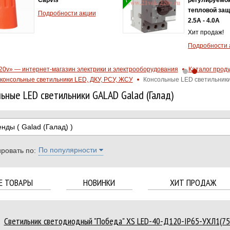
тепловой защ
Подробности акции
2.5A - 4.0А
Хит продаж!
Подробности 
20v» — интернет-магазин электрики и электрооборудования
Каталог прод
консольные светильники LED, ДКУ, РСУ, ЖСУ
Консольные LED светильники
ьные LED светильники GALAD Galad (Галад)
енды
( Galad (Галад) )
По популярности
ровать по:
Е ТОВАРЫ
НОВИНКИ
ХИТ ПРОДАЖ
Светильник светодиодный "Победа" XS LED-40-Д120-IP65-УХЛ1(7