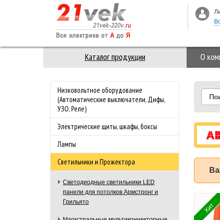
Л
В
Каталог продукции
О ком
Низковольтное оборудование
По
(Автоматические выключатели, Дифы,
УЗО, Реле)
Электрические щиты, шкафы, боксы
Лампы
Светильники и Прожектора
Ва
Светодиодные светильники LED
панели для потолков Армстронг и
 3-ая Стекло M-
Специальное
Грильято
Хит
nce Merten
предложение на
Магистральные мультиконнекторные
з
майские праздники!!!