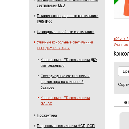
светильники LED
Бесплатная доставка
бности акции
по Москве в
Пылевлагозащищенные светильники
преддверии сезона
IP65-IP66
шашлыков.
Подробности акции
Накладные линейные светильники
«21vek-2
Уличные консольные светильники
Уличные 
LED, ДКУ, РСУ, ЖСУ
Консол
Консольные LED светильники ДКУ
светодиодные
Бр
Светодиодные светильники и
прожектора на солнечной
Сорти
батарее
Консольные LED светильники
ВС
GALAD
Прожектора
Подвесные светильники НСП, РСП,