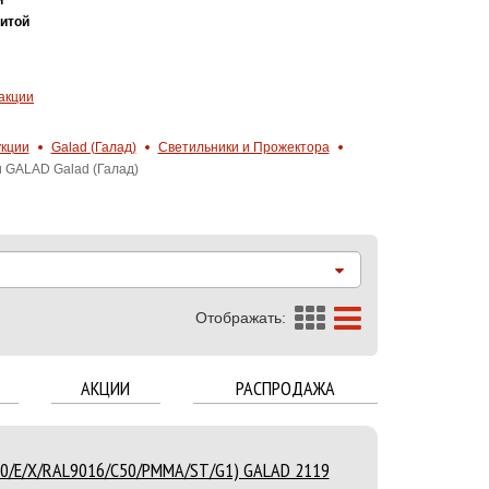
итой
акции
укции
Galad (Галад)
Светильники и Прожектора
 GALAD Galad (Галад)
Отображать:
АКЦИИ
РАСПРОДАЖА
50/E/X/RAL9016/C50/PMMA/ST/G1) GALAD 2119