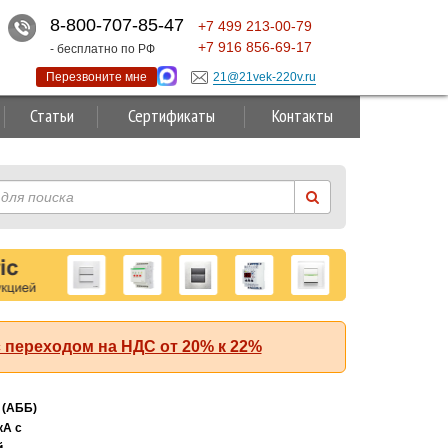
8-800-707-85-47
+7
499
213-00-79
+7
916
856-69-17
- бесплатно по РФ
Перезвоните мне
21@21vek-220v.ru
Статьи
Сертификаты
Контакты
 переходом на НДС от 20% к 22%
Суперакция!
 (АББ)
кА с
й