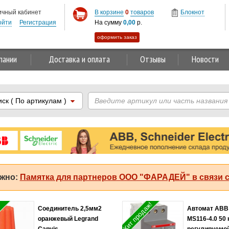
ичный кабинет
В корзине
0
товаров
Блокнот
ойти
Регистрация
На сумму
0,00
р.
оформить заказ
пании
Доставка и оплата
Отзывы
Новости
иск
( По артикулам )
жно:
Памятка для партнеров ООО "ФАРАДЕЙ" в связи с
Хит продаж!
Соединитель 2,5мм2
Автомат ABB
оранжевый Legrand
MS116-4.0 50 
Capvis
регулируемо