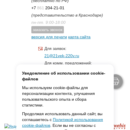
(бесплатно по РФ)
+7
861
204-21-01
(представительство в Краснодаре)
пн-пт. 9:00-18:00
заказать звонок
версия для печати
карта сайта
Для заявок:
21@21vek-220v.ru
Для комм. предложений:
inf.21@yandex.ru
Уведомление об использовании cookie-
Для светотехники:
файлов
svet.21vek@mail.ru
Мы используем cookie-файлы для
персонализации контента, улучшения
пользовательского опыта и сбора
MAX:
ссылка для связи
статистики.
Продолжая использовать данный сайт, вы
соглашаетесь с
Политикой использования
cookie-файлов
. Если вы не согласны с