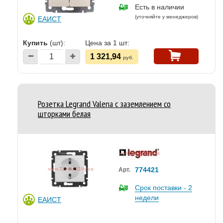
Есть в наличии
(уточняйте у менеджеров)
ЕАИСТ
Купить
(шт):
Цена за 1 шт:
1 321,94
руб.
Розетка Legrand Valena с заземлением со
шторками белая
774421
Арт.
Срок поставки - 2
недели
ЕАИСТ