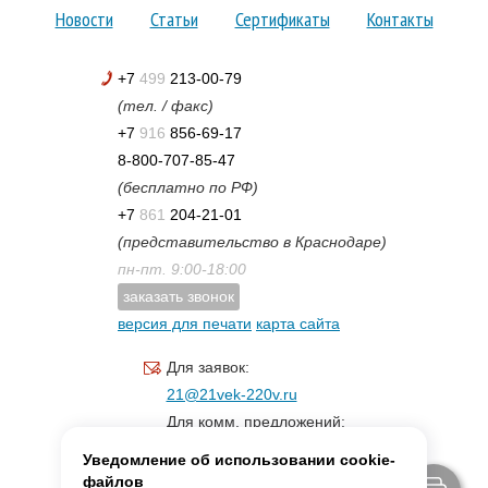
Новости
Статьи
Сертификаты
Контакты
+7
499
213-00-79
(тел. / факс)
+7
916
856-69-17
8-800-707-85-47
(бесплатно по РФ)
+7
861
204-21-01
(представительство в Краснодаре)
пн-пт. 9:00-18:00
заказать звонок
версия для печати
карта сайта
Для заявок:
21@21vek-220v.ru
Для комм. предложений:
inf.21@yandex.ru
Уведомление об использовании cookie-
Для светотехники:
файлов