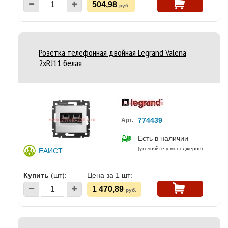
504,98
руб.
Розетка телефонная двойная Legrand Valena
2хRJ11 белая
774439
Арт.
Есть в наличии
(уточняйте у менеджеров)
ЕАИСТ
Купить
(шт):
Цена за 1 шт:
1 470,89
руб.