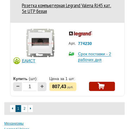
Розетка компьютерная Legrand Valena RJ45 кат.
5e UTP белая
774230
Арт.
Срок поставки - 2
рабочих дня
ЕАИСТ
Купить
(шт):
Цена за 1 шт:
807,43
руб.
1
2
Механизмы