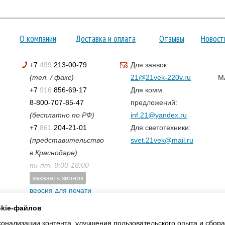
О компании
Доставка и оплата
Отзывы
Новост
+7
499
213-00-79
Для заявок:
(тел. / факс)
21@21vek-220v.ru
M
+7
916
856-69-17
Для комм.
8-800-707-85-47
предложений:
(бесплатно по РФ)
inf.21@yandex.ru
+7
861
204-21-01
Для светотехники:
(представительство
svet.21vek@mail.ru
в Краснодаре)
пн-пт. 9:00-18:00
заказать звонок
версия для печати
карта сайта
okie-файлов
нализации контента, улучшения пользовательского опыта и сбора 