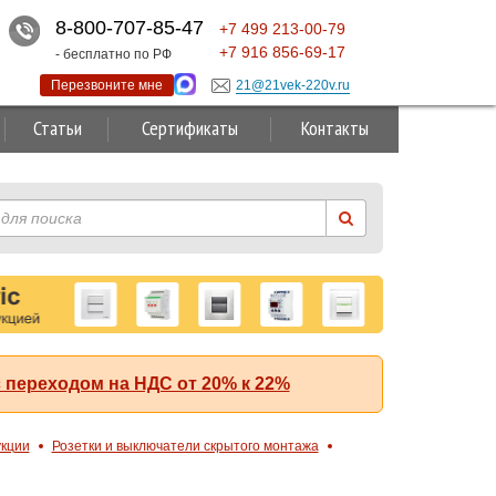
8-800-707-85-47
+7
499
213-00-79
+7
916
856-69-17
- бесплатно по РФ
Перезвоните мне
21@21vek-220v.ru
Статьи
Сертификаты
Контакты
 переходом на НДС от 20% к 22%
укции
Розетки и выключатели скрытого монтажа