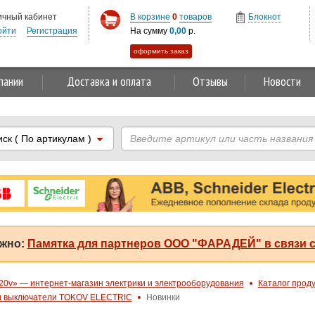
ичный кабинет
В корзине
0
товаров
Блокнот
ойти
Регистрация
На сумму
0,00
р.
оформить заказ
пании
Доставка и оплата
Отзывы
Новости
иск
( По артикулам )
жно:
Памятка для партнеров ООО "ФАРАДЕЙ" в связи с
20v» — интернет-магазин электрики и электрооборудования
Каталог прод
 и выключатели TOKOV ELECTRIC
Новинки