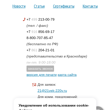
Новости
Статьи
Сертификаты
Контакты
+7
499
213-00-79
(тел. / факс)
+7
916
856-69-17
8-800-707-85-47
(бесплатно по РФ)
+7
861
204-21-01
(представительство в Краснодаре)
пн-пт. 9:00-18:00
заказать звонок
версия для печати
карта сайта
Для заявок:
21@21vek-220v.ru
Для комм. предложений:
inf.21@yandex.ru
Уведомление об использовании cookie-
Для светотехники: