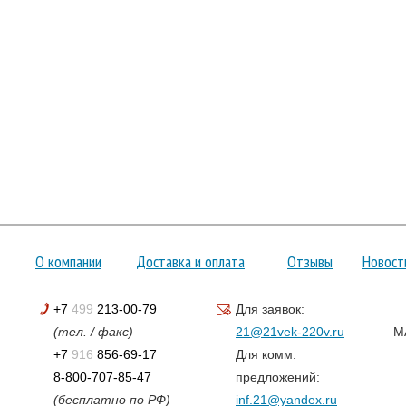
О компании
Доставка и оплата
Отзывы
Новост
+7
499
213-00-79
Для заявок:
(тел. / факс)
21@21vek-220v.ru
M
+7
916
856-69-17
Для комм.
8-800-707-85-47
предложений:
(бесплатно по РФ)
inf.21@yandex.ru