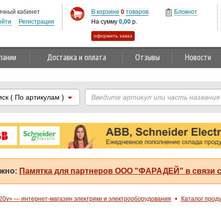
ичный кабинет
В корзине
0
товаров
Блокнот
ойти
Регистрация
На сумму
0,00
р.
оформить заказ
пании
Доставка и оплата
Отзывы
Новости
иск
( По артикулам )
жно:
Памятка для партнеров ООО "ФАРАДЕЙ" в связи с
20v» — интернет-магазин электрики и электрооборудования
Каталог прод