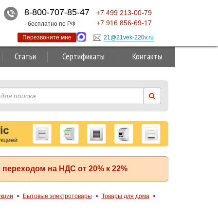
8-800-707-85-47
+7
499
213-00-79
+7
916
856-69-17
- бесплатно по РФ
Перезвоните мне
21@21vek-220v.ru
Статьи
Сертификаты
Контакты
 переходом на НДС от 20% к 22%
укции
Бытовые электротовары
Товары для дома