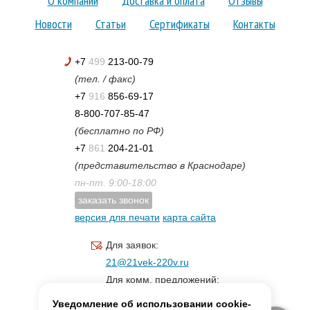
О компании
Доставка и оплата
Отзывы
Новости
Статьи
Сертификаты
Контакты
+7
499
213-00-79
(тел. / факс)
+7
916
856-69-17
8-800-707-85-47
(бесплатно по РФ)
+7
861
204-21-01
(представительство в Краснодаре)
пн-пт. 9:00-18:00
заказать звонок
версия для печати
карта сайта
Для заявок:
21@21vek-220v.ru
Для комм. предложений:
inf.21@yandex.ru
Уведомление об использовании cookie-