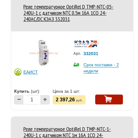
Реле температурное OptiRel D TMP-NTC-05-
240U-1 с датчиком NTC 0.5м 16А 1СО 24-
240АС/DC КЭАЗ 332031
332031
Арт.
Срок поставки - 2
недели
ЕАИСТ
Купить
(шт):
Цена за 1 шт:
2 397,26
руб.
Реле температурное OptiRel D TMP-NTC-1-
240U-1 с датчиком NTC 1м 16А 1СО 24-