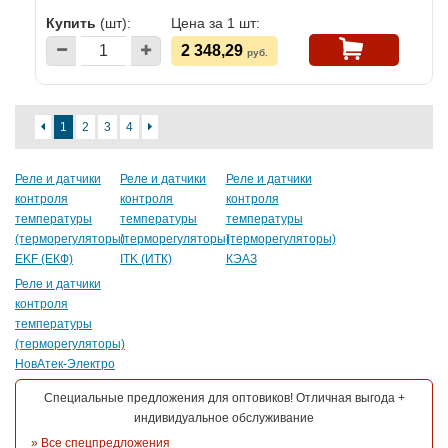
Купить
(шт):
Цена за 1 шт:
2 348,29
руб.
1
2
3
4
Реле и датчики
Реле и датчики
Реле и датчики
контроля
контроля
контроля
температуры
температуры
температуры
(терморегуляторы)
(терморегуляторы)
(терморегуляторы)
EKF (ЕКФ)
ITK (ИТК)
КЭАЗ
Реле и датчики
контроля
температуры
(терморегуляторы)
НовАтек-Электро
Специальные предложения для оптовиков! Отличная выгода +
индивидуальное обслуживание
»
Все спецпредложения