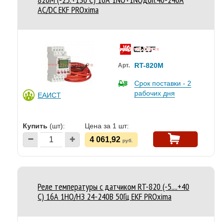
АС/DC EKF PROxima
RT-820M
Арт.
Срок поставки - 2
рабочих дня
ЕАИСТ
Купить
(шт):
Цена за 1 шт:
4 061,92
руб.
Реле температуры с датчиком RT-820 (-5....+40
С) 16А 1НО/НЗ 24-240В 50Гц EKF PROxima