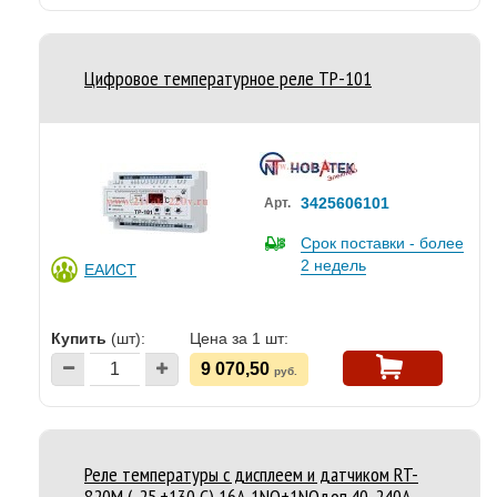
Цифровое температурное реле ТР-101
3425606101
Арт.
Срок поставки - более
2 недель
ЕАИСТ
Купить
(шт):
Цена за 1 шт:
9 070,50
руб.
Реле температуры с дисплеем и датчиком RT-
820M (-25.+130 С) 16А 1NO+1NOдоп.40-240А