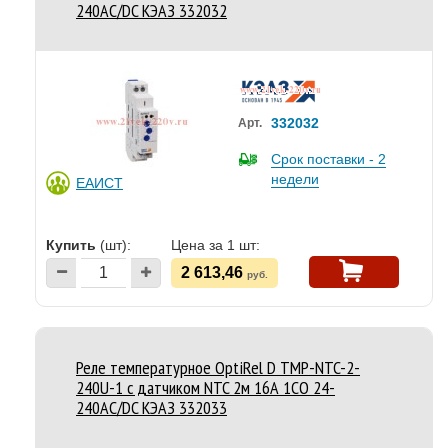
240АС/DC КЭАЗ 332032
332032
Арт.
Срок поставки - 2
недели
ЕАИСТ
Купить
(шт):
Цена за 1 шт:
2 613,46
руб.
Реле температурное OptiRel D TMP-NTC-2-
240U-1 с датчиком NTC 2м 16А 1СО 24-
240АС/DC КЭАЗ 332033