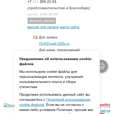
+7
861
204-21-01
(представительство в Краснодаре)
пн-пт. 9:00-18:00
заказать звонок
версия для печати
карта сайта
Для заявок:
21@21vek-220v.ru
Для комм. предложений:
inf.21@yandex.ru
Уведомление об использовании cookie-
Для светотехники:
файлов
svet.21vek@mail.ru
Мы используем cookie-файлы для
персонализации контента, улучшения
пользовательского опыта и сбора
MAX:
ссылка для связи
статистики.
Продолжая использовать данный сайт, вы
соглашаетесь с
Политикой использования
cookie-файлов
. Если вы не согласны с
каким-либо условием Политики, просим вас
Создание сайтов