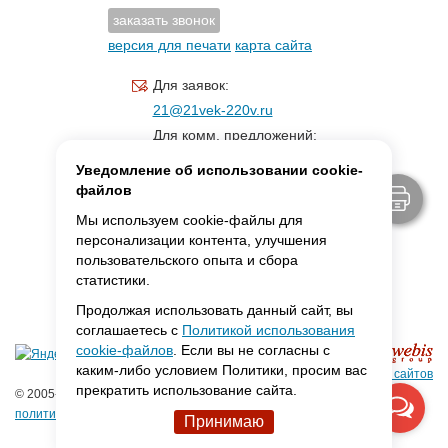
заказать звонок
версия для печати
карта сайта
Для заявок:
21@21vek-220v.ru
Для комм. предложений:
inf.21@yandex.ru
Уведомление об использовании cookie-
Для светотехники:
файлов
svet.21vek@mail.ru
Мы используем cookie-файлы для
персонализации контента, улучшения
пользовательского опыта и сбора
MAX:
ссылка для связи
статистики.
Продолжая использовать данный сайт, вы
соглашаетесь с
Политикой использования
cookie-файлов
. Если вы не согласны с
каким-либо условием Политики, просим вас
Создание сайтов
прекратить использование сайта.
© 2005-2026 ООО «Фарадей»
политика конфиденциальности
Принимаю