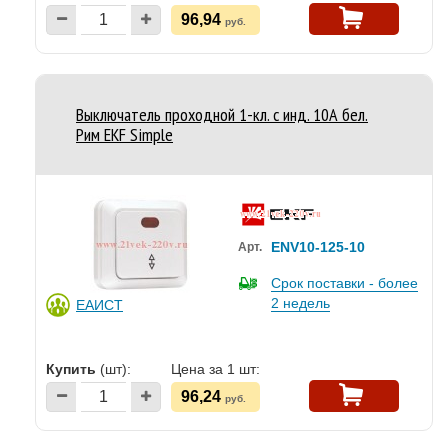
96,94
руб.
Выключатель проходной 1-кл. с инд. 10А бел.
Рим EKF Simple
ENV10-125-10
Арт.
Срок поставки - более
2 недель
ЕАИСТ
Купить
(шт):
Цена за 1 шт:
96,24
руб.