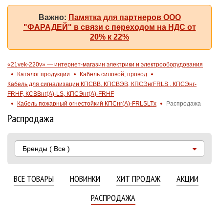
Важно:
Памятка для партнеров ООО
"ФАРАДЕЙ" в связи с переходом на НДС от
20% к 22%
«21vek-220v» — интернет-магазин электрики и электрооборудования
Каталог продукции
Кабель силовой, провод
Кабель для сигнализации КПСВВ, КПСВЭВ, КПСЭнгFRLS , КПСЭнг-
FRHF, КСВВнг(А)-LS, КПСЭнг(А)-FRHF
Кабель пожарный огнестойкий КПСнг(A)-FRLSLTx
Распродажа
Распродажа
Бренды
( Все )
ВСЕ ТОВАРЫ
НОВИНКИ
ХИТ ПРОДАЖ
АКЦИИ
РАСПРОДАЖА