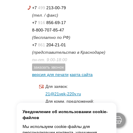
+7
499
213-00-79
(тел. / факс)
+7
916
856-69-17
8-800-707-85-47
(бесплатно по РФ)
+7
861
204-21-01
(представительство в Краснодаре)
пн-пт. 9:00-18:00
заказать звонок
версия для печати
карта сайта
Для заявок:
21@21vek-220v.ru
Для комм. предложений:
inf.21@yandex.ru
Уведомление об использовании cookie-
Для светотехники:
файлов
svet.21vek@mail.ru
Мы используем cookie-файлы для
персонализации контента, улучшения