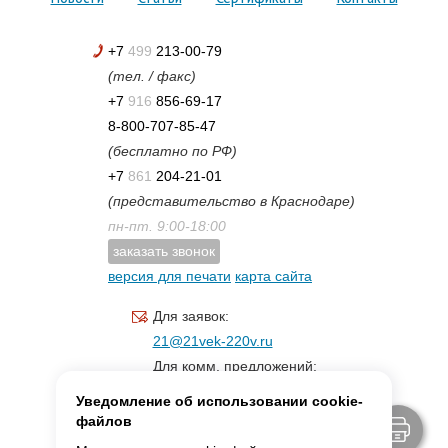
+7
499
213-00-79
(тел. / факс)
+7
916
856-69-17
8-800-707-85-47
(бесплатно по РФ)
+7
861
204-21-01
(представительство в Краснодаре)
пн-пт. 9:00-18:00
заказать звонок
версия для печати
карта сайта
Для заявок:
21@21vek-220v.ru
Для комм. предложений:
inf.21@yandex.ru
Уведомление об использовании cookie-
Для светотехники:
файлов
svet.21vek@mail.ru