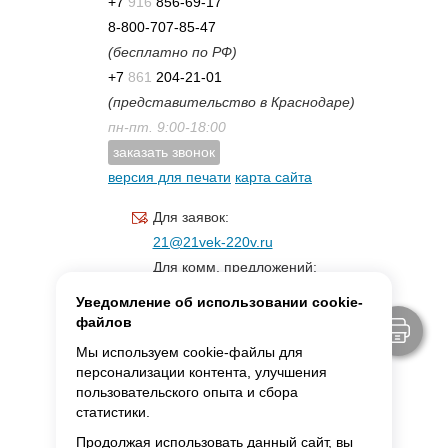
+7
916
856-69-17
8-800-707-85-47
(бесплатно по РФ)
+7
861
204-21-01
(представительство в Краснодаре)
пн-пт. 9:00-18:00
заказать звонок
версия для печати
карта сайта
Для заявок:
21@21vek-220v.ru
Для комм. предложений:
inf.21@yandex.ru
Уведомление об использовании cookie-
Для светотехники:
файлов
svet.21vek@mail.ru
Мы используем cookie-файлы для
персонализации контента, улучшения
пользовательского опыта и сбора
MAX:
ссылка для связи
статистики.
Продолжая использовать данный сайт, вы