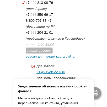
+7
499
213-00-79
(тел. / факс)
+7
916
856-69-17
8-800-707-85-47
(бесплатно по РФ)
+7
861
204-21-01
(представительство в Краснодаре)
пн-пт. 9:00-18:00
заказать звонок
версия для печати
карта сайта
Для заявок:
21@21vek-220v.ru
Для комм. предложений:
inf.21@yandex.ru
Уведомление об использовании cookie-
Для светотехники:
файлов
svet.21vek@mail.ru
Мы используем cookie-файлы для
персонализации контента, улучшения