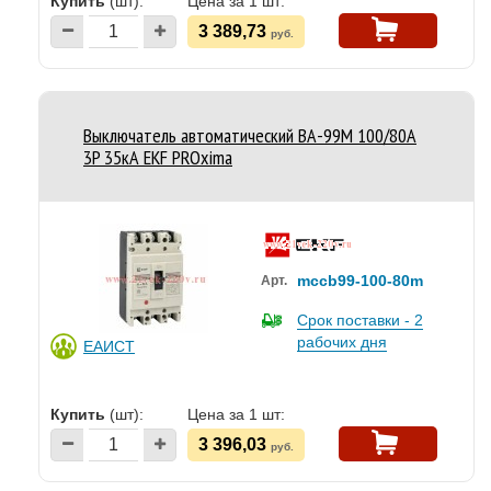
Купить
(шт):
Цена за 1 шт:
3 389,73
руб.
Выключатель автоматический ВА-99M 100/80А
3P 35кА EKF PROxima
mccb99-100-80m
Арт.
Срок поставки - 2
рабочих дня
ЕАИСТ
Купить
(шт):
Цена за 1 шт:
3 396,03
руб.