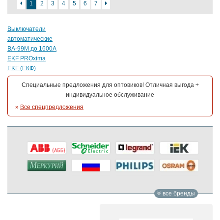
1
2
3
4
5
6
7
Выключатели
автоматические
ВА-99М до 1600А
EKF PROxima
EKF (ЕКФ)
Специальные предложения для оптовиков! Отличная выгода +
индивидуальное обслуживание
»
Все спецпредложения
все бренды