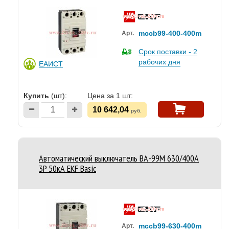
mccb99-400-400m
Арт.
Срок поставки - 2
рабочих дня
ЕАИСТ
Купить
(шт):
Цена за 1 шт:
10 642,04
руб.
Автоматический выключатель ВА-99М 630/400А
3P 50кА EKF Basic
mccb99-630-400m
Арт.