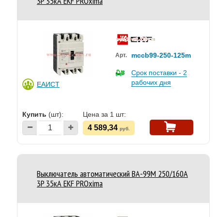
3P 35кА EKF PROxima
mccb99-250-125m
Арт.
Срок поставки - 2
рабочих дня
ЕАИСТ
Купить
(шт):
Цена за 1 шт:
4 589,34
руб.
Выключатель автоматический ВА-99M 250/160А
3P 35кА EKF PROxima