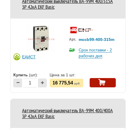
Автоматический выключатель ВА-99М 400/315А
3P 42кА EKF Basic
mccb99-400-315m
Арт.
Срок поставки - 2
рабочих дня
ЕАИСТ
Купить
(шт):
Цена за 1 шт:
16 775,54
руб.
Автоматический выключатель ВА-99М 400/400А
3P 42кА EKF Basic