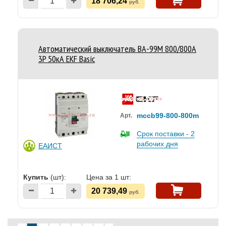
18 706,24
руб.
Автоматический выключатель ВА-99М 800/800А
3P 50кА EKF Basic
mccb99-800-800m
Арт.
Срок поставки - 2
рабочих дня
ЕАИСТ
Купить
(шт):
Цена за 1 шт:
20 739,49
руб.