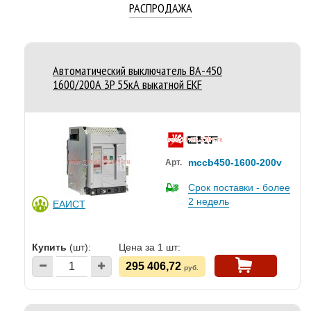
РАСПРОДАЖА
Автоматический выключатель ВА-450
1600/200А 3P 55кА выкатной EKF
mccb450-1600-200v
Арт.
Срок поставки - более
2 недель
ЕАИСТ
Купить
(шт):
Цена за 1 шт:
295 406,72
руб.