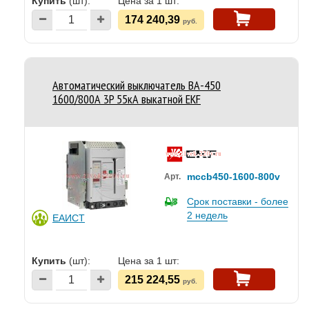
Купить
(шт):
Цена за 1 шт:
174 240,39
руб.
Автоматический выключатель ВА-450
1600/800А 3P 55кА выкатной EKF
mccb450-1600-800v
Арт.
Срок поставки - более
2 недель
ЕАИСТ
Купить
(шт):
Цена за 1 шт:
215 224,55
руб.