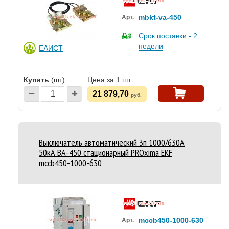
mbkt-va-450
Арт.
Срок поставки - 2
недели
ЕАИСТ
Купить
(шт):
Цена за 1 шт:
21 879,70
руб.
Выключатель автоматический 3п 1000/630А
50кА ВА-450 стационарный PROxima EKF
mccb450-1000-630
mccb450-1000-630
Арт.