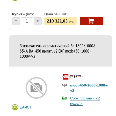
Купить
(шт):
Цена за 1 шт:
210 321,63
руб.
Выключатель автоматический 3п 1600/1000А
65кА ВА-450 выкат. v2 EKF mccb450-1600-
1000v-v2
mccb450-1600-1000v-
Арт.
v2
Срок поставки - 2
недели
ЕАИСТ