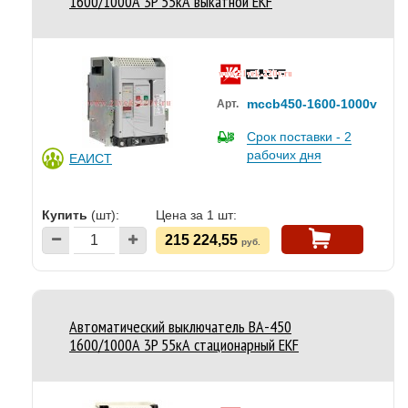
1600/1000А 3P 55кА выкатной EKF
mccb450-1600-1000v
Арт.
Срок поставки - 2
рабочих дня
ЕАИСТ
Купить
(шт):
Цена за 1 шт:
215 224,55
руб.
Автоматический выключатель ВА-450
1600/1000А 3P 55кА стационарный EKF