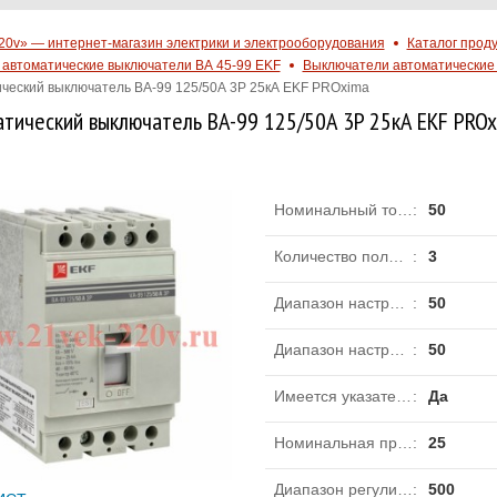
20v» — интернет-магазин электрики и электрооборудования
Каталог прод
автоматические выключатели ВА 45-99 EKF
Выключатели автоматические
ческий выключатель ВА-99 125/50А 3P 25кА EKF PROxima
тический выключатель ВА-99 125/50А 3P 25кА EKF PRO
Номинальный ток длительной нагрузки Iu
:
50
Количество полюсов
:
3
Диапазон настройки устройства защиты от перегрузки с
:
50
Диапазон настройки устройства защиты от перегрузки по
:
50
Имеется указатель расцепления
:
Да
Номинальная предельная наибольшая отключающая способность Icu при 400 В, 50 Гц
:
25
Диапазон регулировки срабатывания без задержки расцепителя короткого замыкания с
:
500