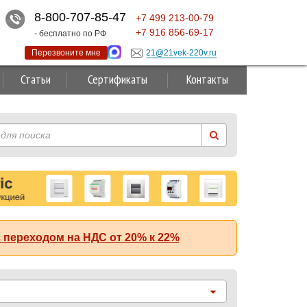
8-800-707-85-47
+7
499
213-00-79
+7
916
856-69-17
- бесплатно по РФ
Перезвоните мне
21@21vek-220v.ru
Статьи
Сертификаты
Контакты
 переходом на НДС от 20% к 22%