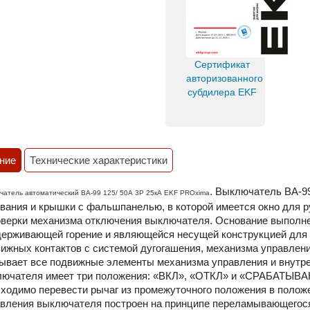
Сертификат
авторизованного
субдилера EKF
ние
Технические характеристики
.
Выключатель ВА-99
чатель автоматический ВА-99 125/ 50А 3P 25кА EKF PROxima
вания и крышки с фальшпанелью, в которой имеется окно для р
оверки механизма отключения выключателя. Основание выполне
ерживающей горение и являющейся несущей конструкцией для
ижных контактов с системой дугогашения, механизма управлени
ывает все подвижные элементы механизма управления и внут
ючателя имеет три положения: «ВКЛ», «ОТКЛ» и «СРАБАТЫВА
ходимо перевести рычаг из промежуточного положения в полож
вления выключателя построен на принципе переламывающегося