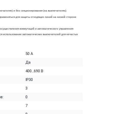
ючателях) и без секционирования (на выключателях);
применяться для защиты отходящих линий на низкой стороне
 осуществления коммутаций и автоматического управления
ся использование автоматических выключателей для нечастых
50 А
Да
400...690 В
IP30
3
в:
0
7