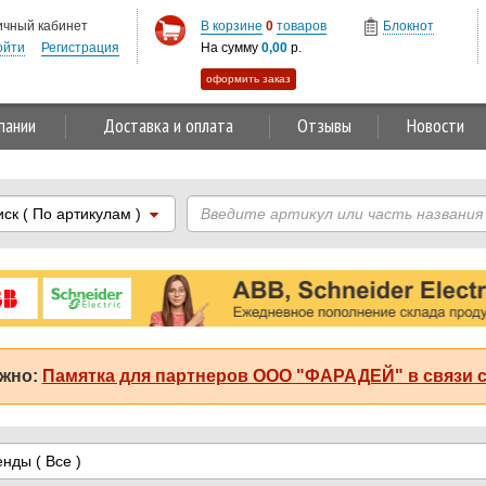
ичный кабинет
В корзине
0
товаров
Блокнот
ойти
Регистрация
На сумму
0,00
р.
оформить заказ
пании
Доставка и оплата
Отзывы
Новости
иск
( По артикулам )
жно:
Памятка для партнеров ООО "ФАРАДЕЙ" в связи с
енды
( Все )