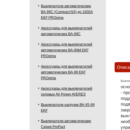
Выключатели автоматические
ВА-99С (Compact NS) до 1600А
EKF PROxima
Аксессуары для выключателей
автоматических ВА-99С
Аксессуары для выключателей
автоматических ВА-99М EKF
PROxima
Аксессуары для выключателей
Описа
автоматических ВА-99 EKF
PROxima
Выклю
осно
Аксессуары для выключателей
- пр
силовых AV Power AVERES
подд
подв
Выключатели нагрузки ВН 45-99
закр
EKF
выкл
необ
Выключатели автоматические
упра
Серия ProPact