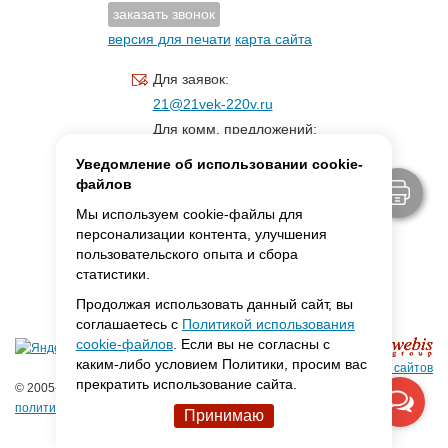
заказать звонок
версия для печати
карта сайта
Для заявок:
21@21vek-220v.ru
Для комм. предложений:
inf.21@yandex.ru
Уведомление об использовании cookie-
Для светотехники:
файлов
svet.21vek@mail.ru
Мы используем cookie-файлы для
персонализации контента, улучшения
пользовательского опыта и сбора
MAX:
ссылка для связи
статистики.
Продолжая использовать данный сайт, вы
соглашаетесь с
Политикой использования
cookie-файлов
. Если вы не согласны с
каким-либо условием Политики, просим вас
Создание сайтов
прекратить использование сайта.
© 2005-2026 ООО «Фарадей»
политика конфиденциальности
Принимаю