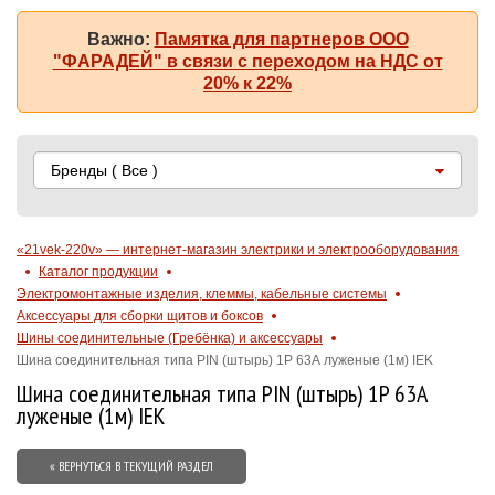
Важно:
Памятка для партнеров ООО
"ФАРАДЕЙ" в связи с переходом на НДС от
20% к 22%
Бренды
( Все )
«21vek-220v» — интернет-магазин электрики и электрооборудования
Каталог продукции
Электромонтажные изделия, клеммы, кабельные системы
Аксессуары для сборки щитов и боксов
Шины соединительные (Гребёнка) и аксессуары
Шина соединительная типа PIN (штырь) 1P 63А луженые (1м) IEK
Шина соединительная типа PIN (штырь) 1P 63А
луженые (1м) IEK
« ВЕРНУТЬСЯ В ТЕКУЩИЙ РАЗДЕЛ