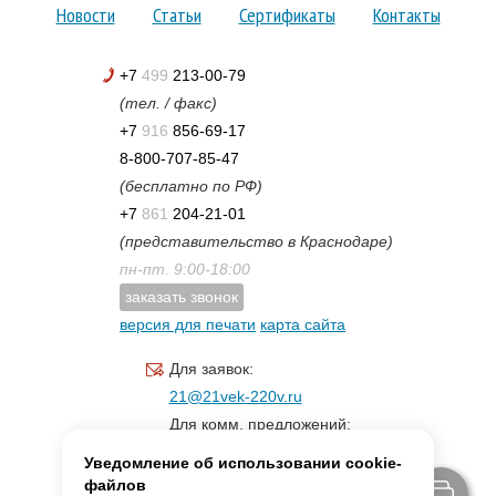
Новости
Статьи
Сертификаты
Контакты
+7
499
213-00-79
(тел. / факс)
+7
916
856-69-17
8-800-707-85-47
(бесплатно по РФ)
+7
861
204-21-01
(представительство в Краснодаре)
пн-пт. 9:00-18:00
заказать звонок
версия для печати
карта сайта
Для заявок:
21@21vek-220v.ru
Для комм. предложений:
inf.21@yandex.ru
Уведомление об использовании cookie-
Для светотехники:
файлов