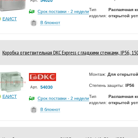
54020
Арт.
Тип
Распаячная к
Срок поставки - 2 недели
изделия:
открытой ус
ЕАИСТ
В блокнот
Коробка ответвительная DKC Express с гладкими стенками, IP56, 1
Монтаж:
Для открытой
Степень защиты:
IP56
54030
Арт.
ЕАИСТ
Тип
Распаячная к
Срок поставки - 2 недели
изделия:
открытой ус
В блокнот