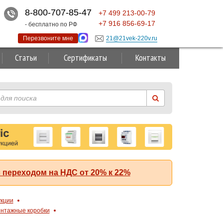
8-800-707-85-47
+7
499
213-00-79
+7
916
856-69-17
- бесплатно по РФ
Перезвоните мне
21@21vek-220v.ru
Статьи
Сертификаты
Контакты
 переходом на НДС от 20% к 22%
укции
нтажные коробки