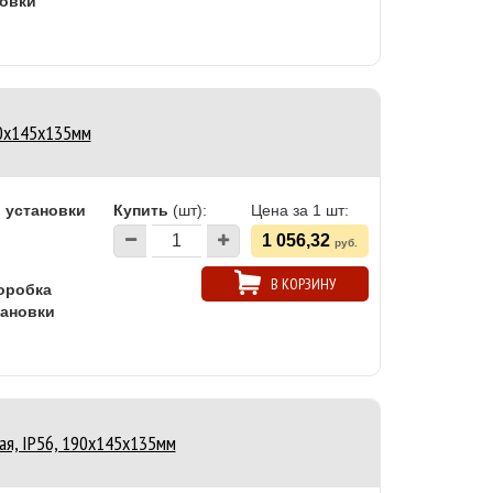
новки
90х145х135мм
 установки
Купить
(шт):
Цена за 1 шт:
1 056,32
руб.
В КОРЗИНУ
оробка
тановки
ая, IP56, 190х145х135мм