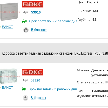
Цвет:
Серый
Ширина:
134
53910
Арт.
Глубина:
62
Срок поставки - 2 рабочих дня
ЕАИСТ
В блокнот
Коробка ответвительная с гладкими стенками DKC Express IP56, 1
Монтаж:
Для откр
установк
53920
Арт.
Степень защиты:
I
ЕАИСТ
Срок поставки - 2 рабочих дня
Тип
Распаячн
изделия:
открытой
В блокнот