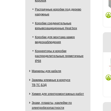
коробок
Распаячные коробки под дерево
наружные
Коробки соединительные
взрывозащищенные Heat box
Коробки для монтажа камер
видеонаблюдения
Коннекторы и коробки
распределительные герметичные
IP68
Маркеры для кабеля
Зажимы клемные в корпусе
ТВ,ТС,БЗД
Химия для электромонтажных работ
Знаки, плакаты, наклейки по
электробезопастности