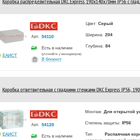
Коробка распределительная DKC Express 190х140х70мм IP56 с гла
Цвет:
Серый
Ширина:
204
54110
Арт.
Глубина:
84
Есть в наличии
(уточняйте у менеджеров)
ЕАИСТ
В блокнот
Коробка ответвительная с гладкими стенками DKC Express IP56, 1
Монтаж:
Для открытой у
Степень защиты:
IP56
54120
Арт.
ЕАИСТ
Тип
Распаячная кор
Есть в наличии