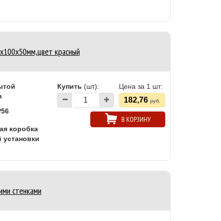
00х100х50мм,цвет красный
ытой
Купить
(шт):
Цена за 1 шт:
и
182,76
руб.
P56
В КОРЗИНУ
ая коробка
 установки
ими стенками