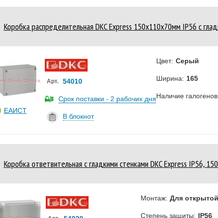
Коробка распределительная DKC Express 150х110х70мм IP56 с глад
Цвет:
Серый
Ширина:
165
54010
Арт.
Наличие галогенов
Срок поставки - 2 рабочих дня
ЕАИСТ
В блокнот
Коробка ответвительная с гладкими стенками DKC Express IP56, 1
Монтаж:
Для открытой
Степень защиты:
IP56