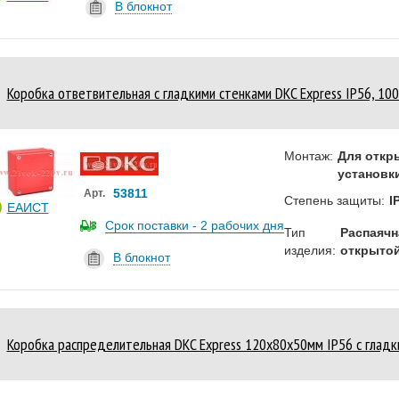
В блокнот
Коробка ответвительная с гладкими стенками DKC Express IP56, 1
Монтаж:
Для откр
установк
53811
Арт.
Степень защиты:
I
ЕАИСТ
Срок поставки - 2 рабочих дня
Тип
Распаячн
изделия:
открытой
В блокнот
Коробка распределительная DKC Express 120х80х50мм IP56 с гладк