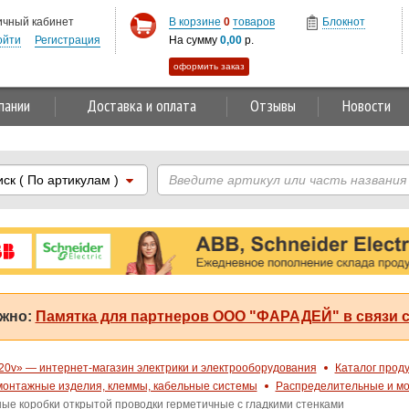
ичный кабинет
В корзине
0
товаров
Блокнот
ойти
Регистрация
На сумму
0,00
р.
оформить заказ
пании
Доставка и оплата
Отзывы
Новости
иск
( По артикулам )
жно:
Памятка для партнеров ООО "ФАРАДЕЙ" в связи с
20v» — интернет-магазин электрики и электрооборудования
Каталог прод
онтажные изделия, клеммы, кабельные системы
Распределительные и мо
ые коробки открытой проводки герметичные с гладкими стенками