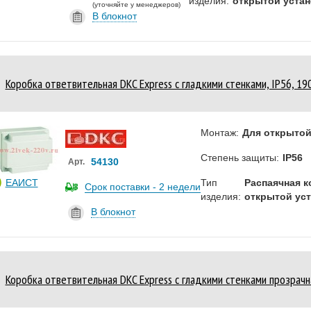
изделия:
открытой уста
(уточняйте у менеджеров)
В блокнот
Коробка ответвительная DKC Express с гладкими стенками, IP56, 1
Монтаж:
Для открытой
Степень защиты:
IP56
54130
Арт.
ЕАИСТ
Тип
Распаячная к
Срок поставки - 2 недели
изделия:
открытой ус
В блокнот
Коробка ответвительная DKC Express с гладкими стенками прозрачн