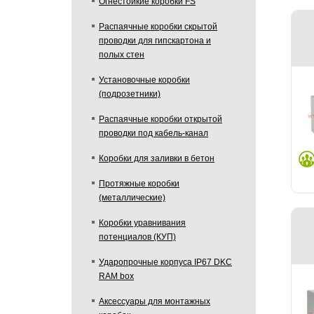
Огнестойкие коробки FS
Распаячные коробки скрытой
проводки для гипскартона и
полых стен
Установочные коробки
(подрозетники)
Распаячные коробки открытой
проводки под кабель-канал
Коробки для заливки в бетон
Протяжные коробки
(металлические)
Коробки уравнивания
потенциалов (КУП)
Ударопрочные корпуса IP67 DKC
RAM box
Аксессуары для монтажных