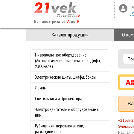
Л
В
Каталог продукции
О ком
Низковольтное оборудование
По
(Автоматические выключатели, Дифы,
УЗО, Реле)
Электрические щиты, шкафы, боксы
Лампы
Светильники и Прожектора
Ва
Электродвигатели и оборудование к
ним
«21vek-2
Рубильники, переключатели,
Электром
разъединители
Распаячн