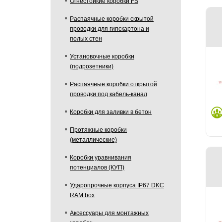
Огнестойкие коробки FS
Распаячные коробки скрытой
проводки для гипскартона и
полых стен
Установочные коробки
(подрозетники)
Распаячные коробки открытой
проводки под кабель-канал
Коробки для заливки в бетон
Протяжные коробки
(металлические)
Коробки уравнивания
потенциалов (КУП)
Ударопрочные корпуса IP67 DKC
RAM box
Аксессуары для монтажных