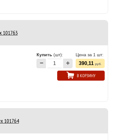
ex 101763
Купить
(шт):
Цена за 1 шт:
390,11
руб.
В КОРЗИНУ
ex 101764