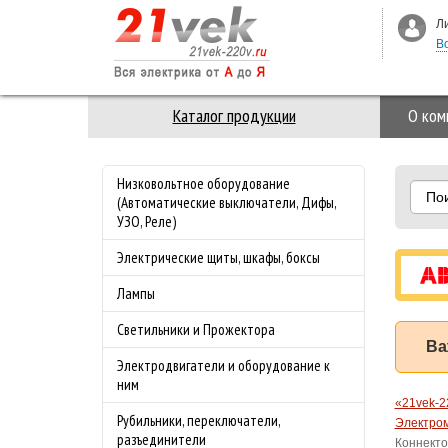
Л
В
Каталог продукции
О ком
Низковольтное оборудование
По
(Автоматические выключатели, Дифы,
УЗО, Реле)
Электрические щиты, шкафы, боксы
Лампы
Светильники и Прожектора
Ва
Электродвигатели и оборудование к
ним
«21vek-2
Рубильники, переключатели,
Электром
разъединители
Коннекто