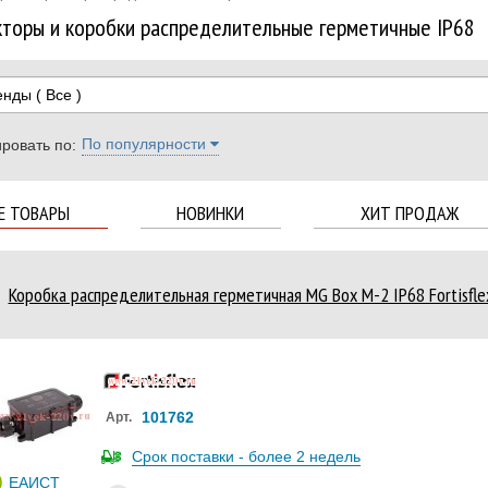
торы и коробки распределительные герметичные IP68
енды
( Все )
По популярности
ровать по:
Е ТОВАРЫ
НОВИНКИ
ХИТ ПРОДАЖ
Коробка распределительная герметичная MG Box M-2 IP68 Fortisfl
101762
Арт.
Срок поставки - более 2 недель
ЕАИСТ