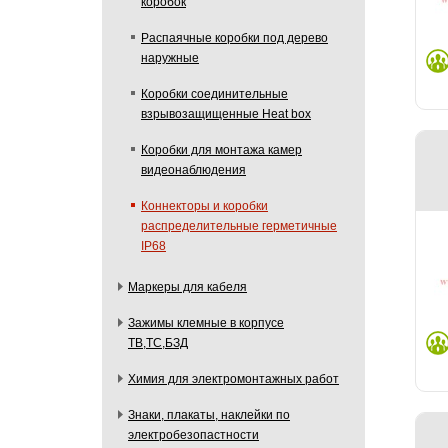
коробок
Распаячные коробки под дерево
наружные
Коробки соединительные
взрывозащищенные Heat box
Коробки для монтажа камер
видеонаблюдения
Коннекторы и коробки
распределительные герметичные
IP68
Маркеры для кабеля
Зажимы клемные в корпусе
ТВ,ТС,БЗД
Химия для электромонтажных работ
Знаки, плакаты, наклейки по
электробезопастности