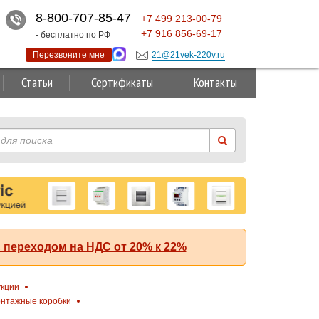
8-800-707-85-47
+7
499
213-00-79
+7
916
856-69-17
- бесплатно по РФ
Перезвоните мне
21@21vek-220v.ru
Статьи
Сертификаты
Контакты
 переходом на НДС от 20% к 22%
укции
нтажные коробки