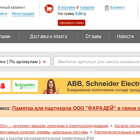
ичный кабинет
В корзине
0
товаров
Блокнот
ойти
Регистрация
На сумму
0,00
р.
оформить заказ
пании
Доставка и оплата
Отзывы
Новости
иск
( По артикулам )
жно:
Памятка для партнеров ООО "ФАРАДЕЙ" в связи с
20v» — интернет-магазин электрики и электрооборудования
Каталог прод
онтажные изделия, клеммы, кабельные системы
Распределительные и мо
ры и коробки распределительные герметичные IP68