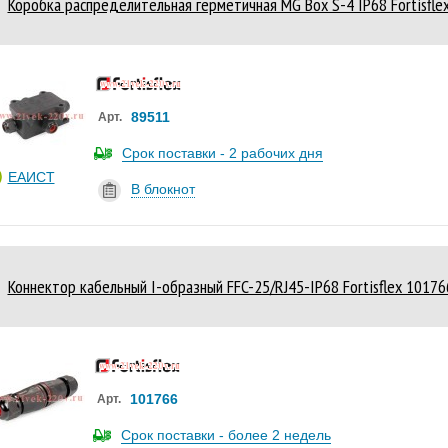
Коробка распределительная герметичная MG Box S-4 IP68 Fortisfle
89511
Арт.
Срок поставки - 2 рабочих дня
ЕАИСТ
В блокнот
Коннектор кабельный I-образный FFC-25/RJ45-IP68 Fortisflex 10176
101766
Арт.
Срок поставки - более 2 недель