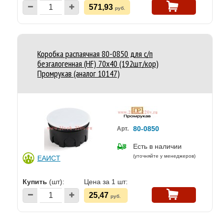
571,93
руб.
Коробка распаячная 80-0850 для с/п
безгалогенная (HF) 70х40 (192шт/кор)
Промрукав (аналог 10147)
80-0850
Арт.
Есть в наличии
(уточняйте у менеджеров)
ЕАИСТ
Купить
(шт):
Цена за 1 шт:
25,47
руб.