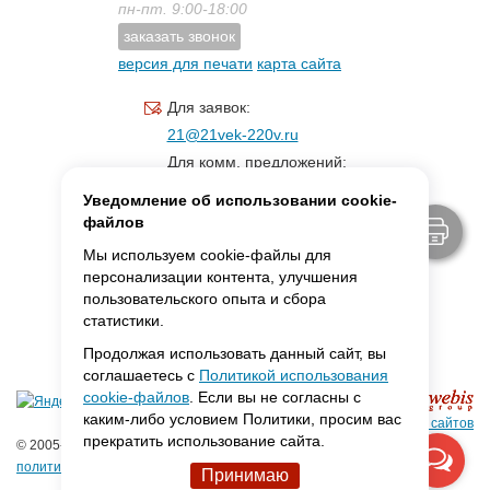
пн-пт. 9:00-18:00
заказать звонок
версия для печати
карта сайта
Для заявок:
21@21vek-220v.ru
Для комм. предложений:
inf.21@yandex.ru
Уведомление об использовании cookie-
Для светотехники:
файлов
svet.21vek@mail.ru
Мы используем cookie-файлы для
персонализации контента, улучшения
пользовательского опыта и сбора
MAX:
ссылка для связи
статистики.
Продолжая использовать данный сайт, вы
соглашаетесь с
Политикой использования
cookie-файлов
. Если вы не согласны с
каким-либо условием Политики, просим вас
Создание сайтов
прекратить использование сайта.
© 2005-2026 ООО «Фарадей»
политика конфиденциальности
Принимаю