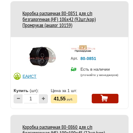
Коробка распаячная 80-0851 для с/п
безгалогенная (HF) 106х42 (92шт/кор)
Промрукав (аналог 10159)
80-0851
Арт.
Есть в наличии
(уточняйте у менеджеров)
ЕАИСТ
Купить
(шт):
Цена за 1 шт:
41,55
руб.
Коробка распаячная 80-0860 для с/п
безгалогенная (HF) 100х100х45 (72шт/кор)