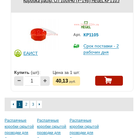
Коробка распр. СП 100х40 (У-198) HEGEL КР1105
КР1105
Арт.
Срок поставки - 2
рабочих дня
ЕАИСТ
Купить
(шт):
Цена за 1 шт:
40,13
руб.
1
2
3
Распаячные
Распаячные
Распаячные
коробки скрытой
коробки скрытой
коробки скрытой
проводки для
проводки для
проводки для