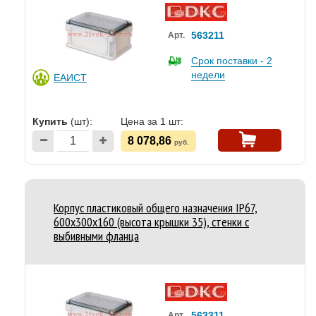
563211
Арт.
Срок поставки - 2
недели
ЕАИСТ
Купить
(шт):
Цена за 1 шт:
8 078,86
руб.
Корпус пластиковый общего назначения IP67,
600x300x160 (высота крышки 35), стенки с
выбивными фланца
563311
Арт.