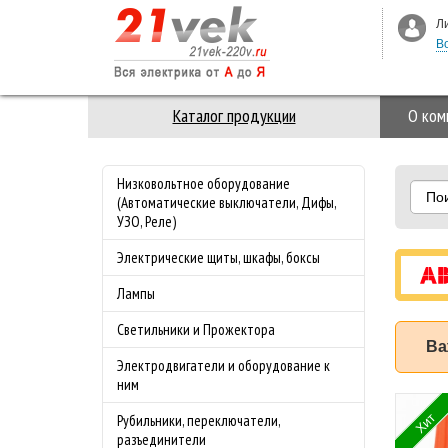
Л
В
Каталог продукции
О ком
Низковольтное оборудование
По
(Автоматические выключатели, Дифы,
УЗО, Реле)
Электрические щиты, шкафы, боксы
Лампы
Светильники и Прожектора
Ва
Электродвигатели и оборудование к
ним
 3-ая Стекло M-
Специальное
Хит
Рубильники, переключатели,
nce Merten
предложение на
разъединители
з
майские праздники!!!