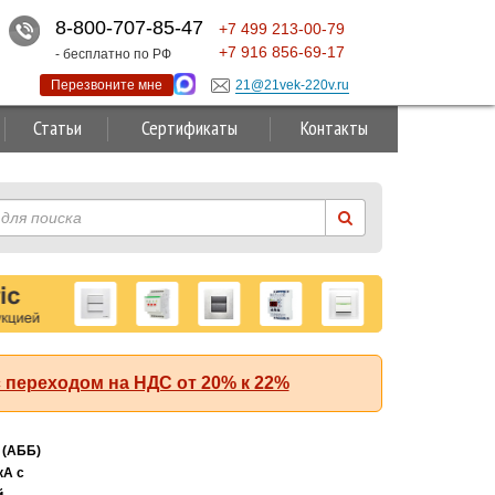
8-800-707-85-47
+7
499
213-00-79
+7
916
856-69-17
- бесплатно по РФ
Перезвоните мне
21@21vek-220v.ru
Статьи
Сертификаты
Контакты
 переходом на НДС от 20% к 22%
Суперакция!
 (АББ)
кА с
й