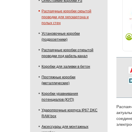
Огнестойкие коробки FS
Распаячные коробки скрытой
проводки для гипскартона и
полых стен
Установочные коробки
(подрозетники)
Распаячные коробки открытой
проводки под кабель-канал
Коробки для заливки в бетон
Протяжные коробки
(металлические)
Коробки уравнивания
потенциалов (КУП)
Распаяч
Ударопрочные корпуса IP67 DKC
актуаль
RAM box
соедине
электро
Аксессуары для монтажных