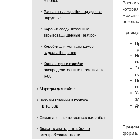
коробок
Распаяч
которая
Распаячные коробки под дерево
механич
наружные
безопас
Коробки соединительные
Преиму
взрывозащищенные Heat box
П
Коробки для монтажа камер
т
видеонаблюдения
Н
с
Коннекторы и коробки
З
распределительные герметичные
п
IP68
П
в
Маркеры для кабеля
У
э
Зажимы клемные в корпусе
Д
ТВ,ТС,БЗД
Химия для электромонтажных работ
Предлаг
Знаки, плакаты, наклейки по
форма. 
электробезопастности