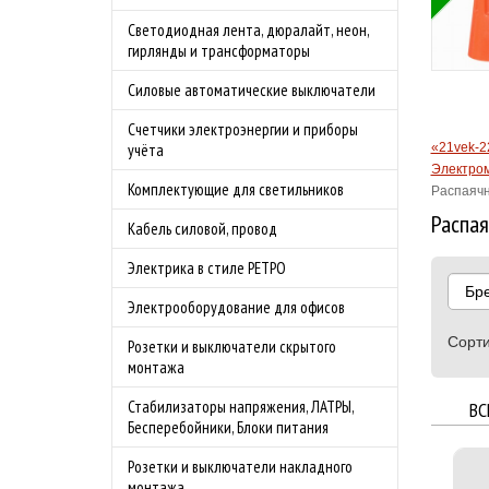
Бесплатная доставка
Светодиодная лента, дюралайт, неон,
бности акции
по Москве в
гирлянды и трансформаторы
преддверии сезона
Силовые автоматические выключатели
шашлыков.
Подробности акции
Счетчики электроэнергии и приборы
«21vek-2
учёта
Электром
Комплектующие для светильников
Распаячн
Распая
Кабель силовой, провод
Электрика в стиле РЕТРО
Бр
Электрооборудование для офисов
Сорти
Розетки и выключатели скрытого
монтажа
Стабилизаторы напряжения, ЛАТРЫ,
ВС
Бесперебойники, Блоки питания
Розетки и выключатели накладного
монтажа