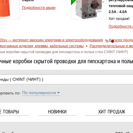
тепловой защ
Подробности акции
2.5A - 4.0А
Хит продаж!
Подробности 
20v» — интернет-магазин электрики и электрооборудования
Каталог прод
онтажные изделия, клеммы, кабельные системы
Распределительные и мо
ые коробки скрытой проводки для гипскартона и полых стен CHINT (ЧИНТ)
чные коробки скрытой проводки для гипскартона и полы
енды
( CHINT (ЧИНТ) )
По популярности
ровать по:
Е ТОВАРЫ
НОВИНКИ
ХИТ ПРОДАЖ