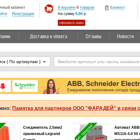
ичный кабинет
В корзине
0
товаров
Блокнот
ойти
Регистрация
На сумму
0,00
р.
оформить заказ
пании
Доставка и оплата
Отзывы
Новости
иск
( По артикулам )
жно:
Памятка для партнеров ООО "ФАРАДЕЙ" в связи с
Хит продаж!
Соединитель 2,5мм2
Автомат ABB
оранжевый Legrand
MS116-4.0 50 
Capvis
регулируемо