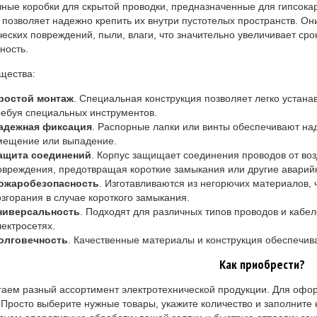
ные коробки для скрытой проводки, предназначенные для гипсокар
 позволяет надежно крепить их внутри пустотелых пространств. О
еских повреждений, пыли, влаги, что значительно увеличивает ср
ность.
щества:
ростой монтаж
. Специальная конструкция позволяет легко устанав
ребуя специальных инструментов.
адежная фиксация
. Распорные лапки или винты обеспечивают на
мещение или выпадение.
ащита соединений
. Корпус защищает соединения проводов от возд
овреждения, предотвращая короткие замыкания или другие аварий
ожаробезопасность
. Изготавливаются из негорючих материалов,
озгорания в случае короткого замыкания.
ниверсальность
. Подходят для различных типов проводов и кабел
лектросетях.
олговечность
. Качественные материалы и конструкция обеспечив
Как приобрести?
аем разный ассортимент электротехнической продукции. Для офор
Просто выберите нужные товары, укажите количество и заполните