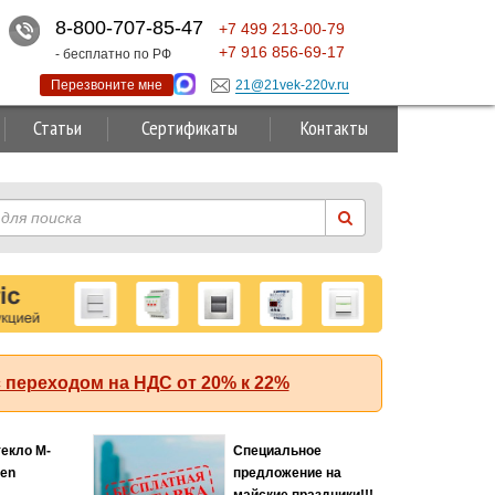
8-800-707-85-47
+7
499
213-00-79
+7
916
856-69-17
- бесплатно по РФ
Перезвоните мне
21@21vek-220v.ru
Статьи
Сертификаты
Контакты
 переходом на НДС от 20% к 22%
текло M-
Специальное
Хит
ten
предложение на
майские праздники!!!