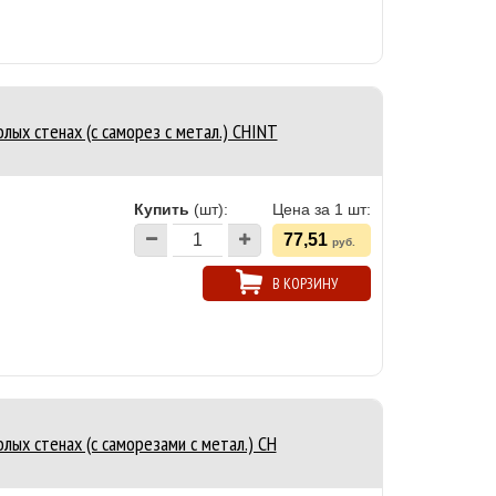
лых стенах (с саморез с метал.) CHINT
Купить
(шт):
Цена за 1 шт:
77,51
руб.
В КОРЗИНУ
лых стенах (с саморезами с метал.) CH