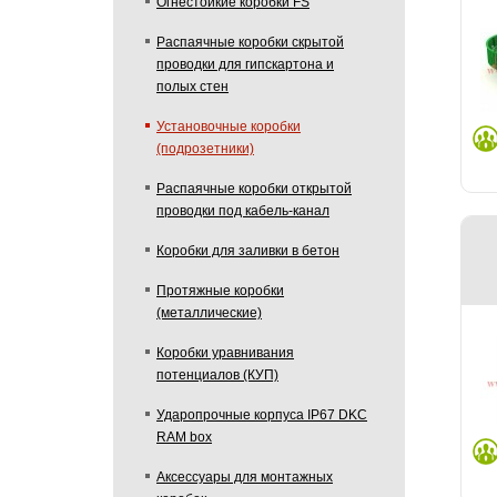
Огнестойкие коробки FS
Распаячные коробки скрытой
проводки для гипскартона и
полых стен
Установочные коробки
(подрозетники)
Распаячные коробки открытой
проводки под кабель-канал
Коробки для заливки в бетон
Протяжные коробки
(металлические)
Коробки уравнивания
потенциалов (КУП)
Ударопрочные корпуса IP67 DKC
RAM box
Аксессуары для монтажных