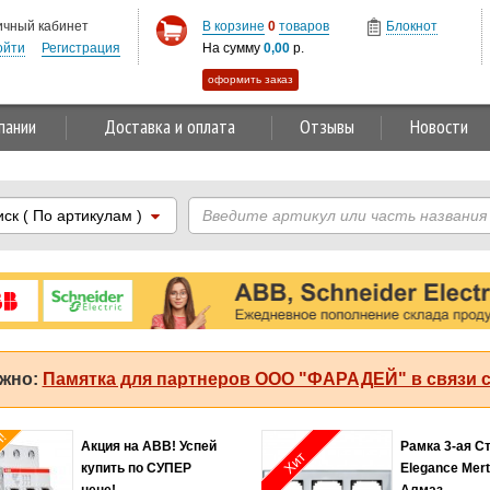
ичный кабинет
В корзине
0
товаров
Блокнот
ойти
Регистрация
На сумму
0,00
р.
оформить заказ
пании
Доставка и оплата
Отзывы
Новости
иск
( По артикулам )
жно:
Памятка для партнеров ООО "ФАРАДЕЙ" в связи с
я!
Акция на ABB! Успей
Рамка 3-ая С
Хит
купить по СУПЕР
Elegance Mer
цене!
Алмаз