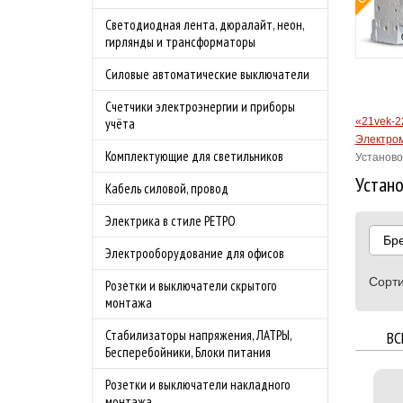
овой защитой
Светодиодная лента, дюралайт, неон,
 4.0А
гирлянды и трансформаторы
родаж!
Силовые автоматические выключатели
бности акции
Счетчики электроэнергии и приборы
«21vek-2
учёта
Электром
Комплектующие для светильников
Установо
Устано
Кабель силовой, провод
Электрика в стиле РЕТРО
Бр
Электрооборудование для офисов
Сорти
Розетки и выключатели скрытого
монтажа
Стабилизаторы напряжения, ЛАТРЫ,
ВС
Бесперебойники, Блоки питания
Розетки и выключатели накладного
монтажа