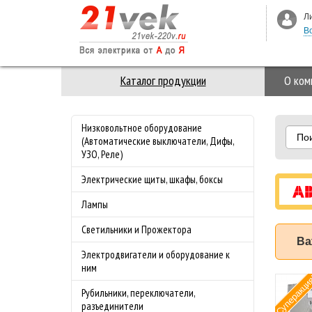
Л
В
Каталог продукции
О ком
Низковольтное оборудование
По
(Автоматические выключатели, Дифы,
УЗО, Реле)
Электрические щиты, шкафы, боксы
Лампы
Светильники и Прожектора
Ва
Электродвигатели и оборудование к
ним
Суперакци
мат ABB (АББ)
Рубильники, переключатели,
-4.0 50 кА с
разъединители
лируемой