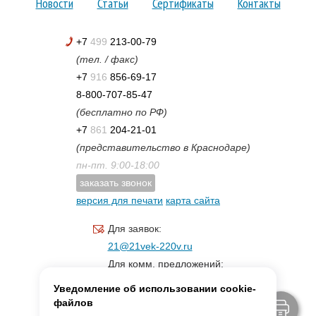
Новости
Статьи
Сертификаты
Контакты
+7
499
213-00-79
(тел. / факс)
+7
916
856-69-17
8-800-707-85-47
(бесплатно по РФ)
+7
861
204-21-01
(представительство в Краснодаре)
пн-пт. 9:00-18:00
заказать звонок
версия для печати
карта сайта
Для заявок:
21@21vek-220v.ru
Для комм. предложений:
inf.21@yandex.ru
Уведомление об использовании cookie-
Для светотехники:
файлов