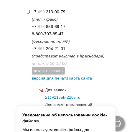
+7
499
213-00-79
(тел. / факс)
+7
916
856-69-17
8-800-707-85-47
(бесплатно по РФ)
+7
861
204-21-01
(представительство в Краснодаре)
пн-пт. 9:00-18:00
заказать звонок
версия для печати
карта сайта
Для заявок:
21@21vek-220v.ru
Для комм. предложений:
inf.21@yandex.ru
Уведомление об использовании cookie-
Для светотехники:
файлов
svet.21vek@mail.ru
Мы используем cookie-файлы для