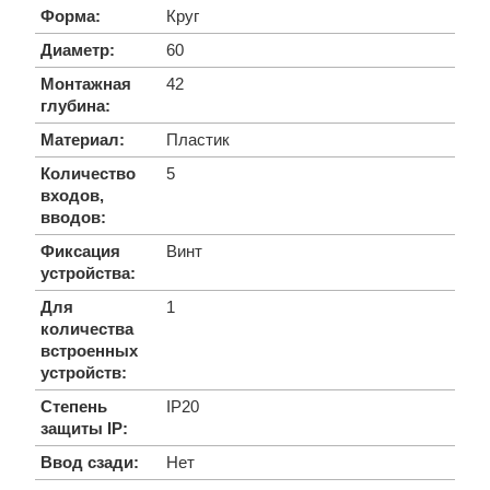
Форма:
Круг
Диаметр:
60
Монтажная
42
глубина:
Материал:
Пластик
Количество
5
входов,
вводов:
Фиксация
Винт
устройства:
Для
1
количества
встроенных
устройств:
Степень
IP20
защиты IP:
Ввод сзади:
Нет